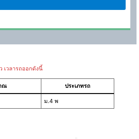
๋ว เวลารถออกดังนี้
มาณ
ประเภทรถ
ม.4 พ