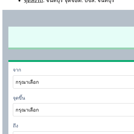
จุดลงรถ
: จันทบุรี
จุดจอด
: บขส. จันทบุรี