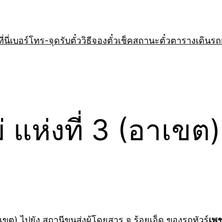
่นี่
เบอร์โทร-จุดรับตั๋ว
วิธีจองตั๋ว
เช็คสถานะตั๋ว
ตารางเดินรถ
่ แห่งที่ 3 (อาเขต
าเขต) ไปยัง สถานีขนส่งผู้โดยสาร จ.ร้อยเอ็ด ของรถทัวร์
เพช