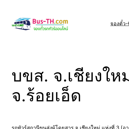
Skip
to
content
จองตั๋ว-ที
บขส. จ.เชียงใหม
จ.ร้อยเอ็ด
รถทัวร์สถานีขนส่งผู้โดยสาร จ.เชียงใหม่ แห่งที่ 3 (อ