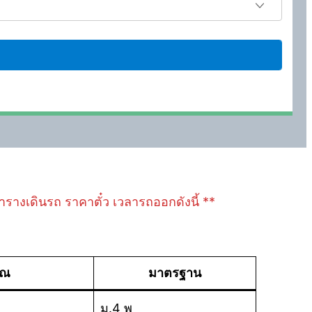
ลตารางเดินรถ ราคาตั๋ว เวลารถออกดังนี้ **
าณ
มาตรฐาน
ม.4 พ