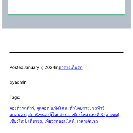
Posted
January 7, 2024
in
ตารางเดินรถ
by
admin
Tags:
จองตั๋วรถทัวร์
, 
จุดจอด อ.พังโคน
, 
ตั๋วโดยสาร
, 
รถทัวร์
, 
สกลนคร
, 
สถานีขนส่งผู้โดยสาร จ.เชียงใหม่ แห่งที่ 3 (อาเขต)
, 
เชียงใหม่
, 
เที่ยวรถ
, 
เที่ยวรถออนไลน์
, 
เวลาเดินรถ