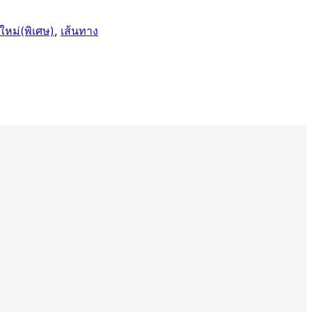
งใหม่(พิเศษ)
, 
เส้นทาง