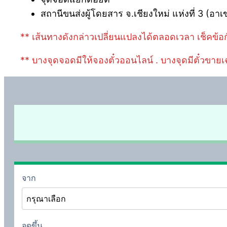
สถานีขนส่งผู้โดยสาร จ.เชียงใหม่ แห่งที่ 3 (อาเ
** เส้นทางดังกล่าวเปลี่ยนแปลงได้ตลอดเวลา เช็คข้อก
** บางจุดจอดมีให้จองตั๋วออนไลน์ . บางจุดมีตั๋วขายเ