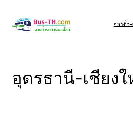
Skip
to
content
จองตั๋ว-ที
อุดรธานี-เชียงใ