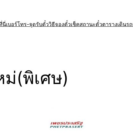
่นี่
เบอร์โทร-จุดรับตั๋ว
วิธีจองตั๋ว
เช็คสถานะตั๋ว
ตารางเดินรถ
หม่(พิเศษ)