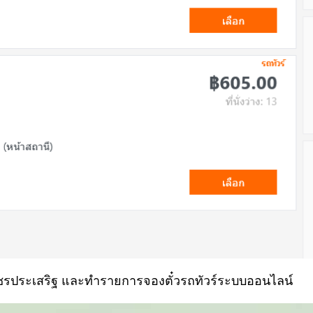
เพชรประเสริฐ และทำรายการจองตั๋วรถทัวร์ระบบออนไลน์