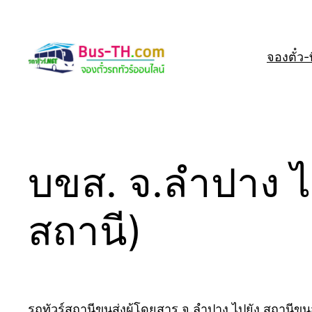
Skip
to
content
จองตั๋ว-ที
บขส. จ.ลำปาง ไป
สถานี)
รถทัวร์สถานีขนส่งผู้โดยสาร จ.ลำปาง ไปยัง สถานีขนส่