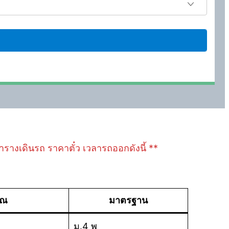
ลตารางเดินรถ ราคาตั๋ว เวลารถออกดังนี้ **
าณ
มาตรฐาน
ม.4 พ