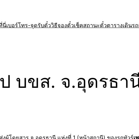
่นี่
เบอร์โทร-จุดรับตั๋ว
วิธีจองตั๋ว
เช็คสถานะตั๋ว
ตารางเดินรถ
 บขส. จ.อุดรธานี แ
งผู้โดยสาร จ.อุดรธานี แห่งที่ 1 (หน้าสถานี) ของรถทัวร์
เพ