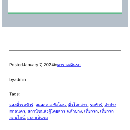
Posted
January 7, 2024
in
ตารางเดินรถ
by
admin
Tags:
จองตั๋วรถทัวร์
, 
จุดจอด อ.พังโคน
, 
ตั๋วโดยสาร
, 
รถทัวร์
, 
ลำปาง
, 
สกลนคร
, 
สถานีขนส่งผู้โดยสาร จ.ลำปาง
, 
เที่ยวรถ
, 
เที่ยวรถ
ออนไลน์
, 
เวลาเดินรถ