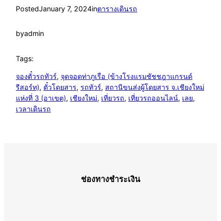
Posted
January 7, 2024
in
ตารางเดินรถ
by
admin
Tags:
จองตั๋วรถทัวร์
, 
จุดจอดท่าภูเรือ (ข้างโรงแรมชัชชฎาแกรนด์
รีสอร์ท)
, 
ตั๋วโดยสาร
, 
รถทัวร์
, 
สถานีขนส่งผู้โดยสาร จ.เชียงใหม่
แห่งที่ 3 (อาเขต)
, 
เชียงใหม่
, 
เที่ยวรถ
, 
เที่ยวรถออนไลน์
, 
เลย
, 
เวลาเดินรถ
ช่องทางชำระเงิน