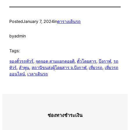
Posted
January 7, 2024
in
ตารางเดินรถ
by
admin
Tags:
จองตั๋วรถทัวร์
, 
จุดจอด สามแยกดอยติ
, 
ตั๋วโดยสาร
, 
บึงกาฬ
, 
รถ
ทัวร์
, 
ลำพูน
, 
สถานีขนส่งผู้โดยสาร จ.บึงกาฬ
, 
เที่ยวรถ
, 
เที่ยวรถ
ออนไลน์
, 
เวลาเดินรถ
ช่องทางชำระเงิน