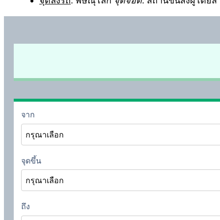
จุดลงรถ
: พิษณุโลก
จุดจอด
: สถานีขนส่งผู้โดยสา