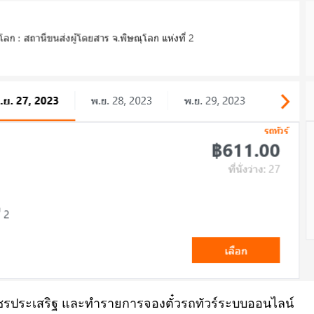
เพชรประเสริฐ และทำรายการจองตั๋วรถทัวร์ระบบออนไลน์