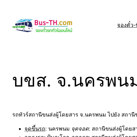
Skip
to
content
จองตั๋ว-ที
บขส. จ.นครพนม 
รถทัวร์สถานีขนส่งผู้โดยสาร จ.นครพนม ไปยัง สถานีขน
จุดขึ้นรถ
: นครพนม
จุดจอด
: สถานีขนส่งผู้โด