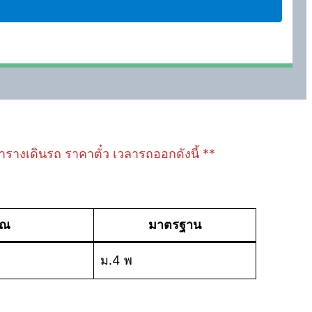
ลตารางเดินรถ ราคาตั๋ว เวลารถออกดังนี้ **
าณ
มาตรฐาน
ม.4 พ