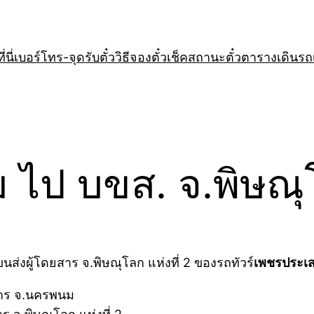
่นี่
เบอร์โทร-จุดรับตั๋ว
วิธีจองตั๋ว
เช็คสถานะตั๋ว
ตารางเดินรถ
ไป บขส. จ.พิษณุโล
ส่งผู้โดยสาร จ.พิษณุโลก แห่งที่ 2 ของรถทัวร์
เพชรประเส
ยสาร จ.นครพนม