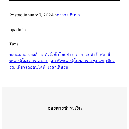
Posted
January 7, 2024
in
ตารางเดินรถ
by
admin
Tags:
ขอนแก่น
, 
จองตั๋วรถทัวร์
, 
ตั๋วโดยสาร
, 
ตาก
, 
รถทัวร์
, 
สถานี
ขนส่งผู้โดยสาร จ.ตาก
, 
สถานีขนส่งผู้โดยสาร อ.ชุมแพ
, 
เที่ยว
รถ
, 
เที่ยวรถออนไลน์
, 
เวลาเดินรถ
ช่องทางชำระเงิน